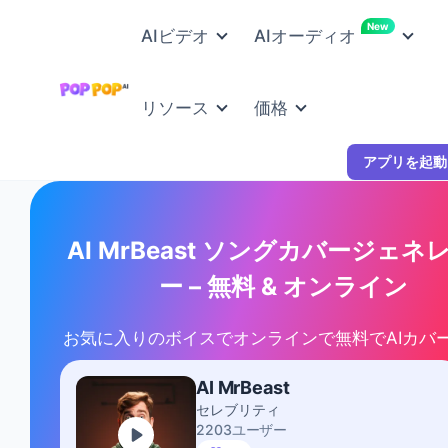
New
AIビデオ
AIオーディオ
リソース
価格
アプリを起動
AI MrBeast ソングカバージェネ
ー – 無料 & オンライン
お気に入りのボイスでオンラインで無料でAIカバ
AI MrBeast
セレブリティ
2203ユーザー