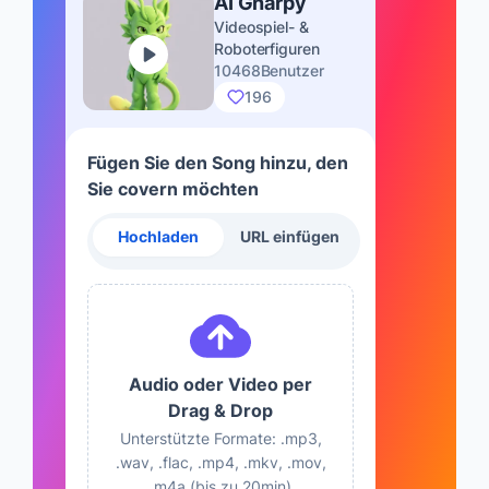
AI Gnarpy
Videospiel- &
Roboterfiguren
10468Benutzer
196
Fügen Sie den Song hinzu, den
Sie covern möchten
Hochladen
URL einfügen
Audio oder Video per
Drag & Drop
Unterstützte Formate: .mp3,
.wav, .flac, .mp4, .mkv, .mov,
.m4a (bis zu 20min)