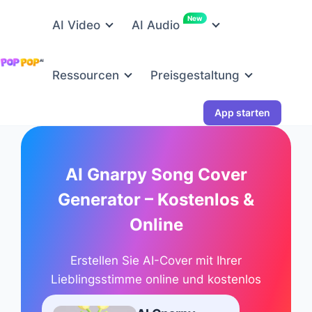
New
AI Video
AI Audio
Ressourcen
Preisgestaltung
App starten
AI Gnarpy Song Cover
Generator – Kostenlos &
Online
Erstellen Sie AI-Cover mit Ihrer
Lieblingsstimme online und kostenlos