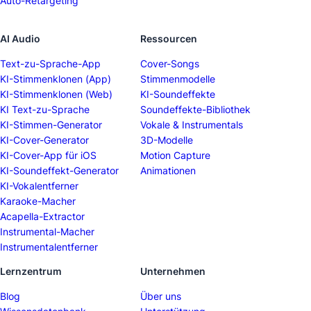
Auto-Retargeting
AI Audio
Ressourcen
Text-zu-Sprache-App
Cover-Songs
KI-Stimmenklonen (App)
Stimmenmodelle
KI-Stimmenklonen (Web)
KI-Soundeffekte
KI Text-zu-Sprache
Soundeffekte-Bibliothek
KI-Stimmen-Generator
Vokale & Instrumentals
KI-Cover-Generator
3D-Modelle
KI-Cover-App für iOS
Motion Capture
KI-Soundeffekt-Generator
Animationen
KI-Vokalentferner
Karaoke-Macher
Acapella-Extractor
Instrumental-Macher
Instrumentalentferner
Lernzentrum
Unternehmen
Blog
Über uns