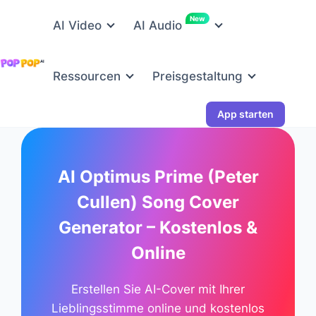
New
AI Video
AI Audio
Ressourcen
Preisgestaltung
App starten
AI Optimus Prime (Peter
Cullen) Song Cover
Generator – Kostenlos &
Online
Erstellen Sie AI-Cover mit Ihrer
Lieblingsstimme online und kostenlos