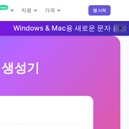
New
자료
가격
앱 시작
indows & Mac용 새로운 문자 음성 변환 
✕
및 생성기