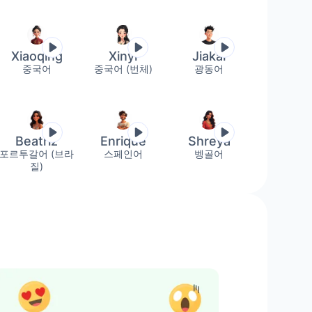
브라질)
포르투갈어 (포르투갈)
Xiaoqing
Xinyi
Jiakai
중국어
중국어 (번체)
광동어
터키어
Beatriz
Enrique
Shreya
포르투갈어 (브라
스페인어
벵골어
질)
도)
타밀어 (인도)