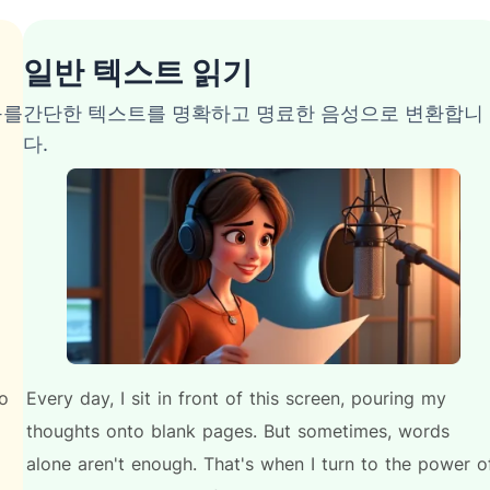
일반 텍스트 읽기
구를
간단한 텍스트를 명확하고 명료한 음성으로 변환합니
다.
to
Every
day,
I
sit
in
front
of
this
screen,
pouring
my
thoughts
onto
blank
pages.
But
sometimes,
words
alone
aren't
enough.
That's
when
I
turn
to
the
power
o