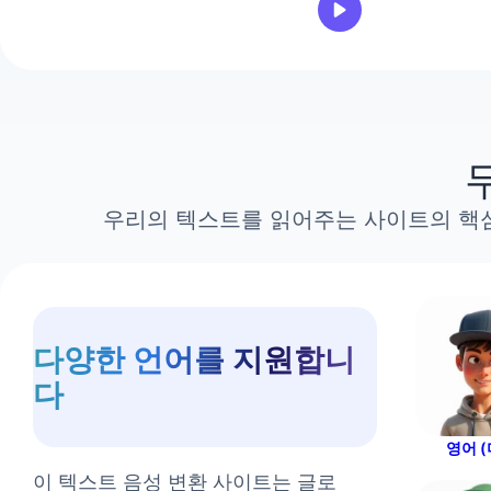
Ethan
남성
Grace
여성
Hannah
여성
Ivy
우리의 텍스트를 읽어주는 사이트의 핵심
여성 어린이
Jackson
남성
Jacob
남성
다양한 언어를 지원합니
James
다
남성
Jennifer
영어 (
여성
이 텍스트 음성 변환 사이트는 글로
Joey