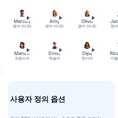
한
Matthew
남성
Mia
Marcus
Amy
Olivia
Ja
여성
영어 (미국)
영어 (미국)
영어 (미국)
영어
Michael
남성
Olivia
러시
여성
Manon
Ernst
Dipa
Ric
프랑스어
독일어
힌디어
이탈
Owen
남성
Paul
남성
Quincy
여성
아랍어 (아
사용자 정의 옵션
Sally
여성
Sam