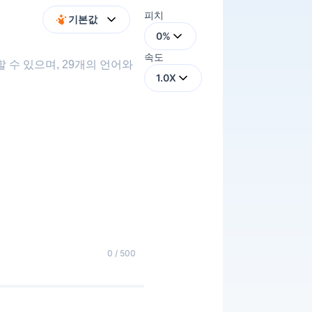
피치
기본값
0%
속도
1.0X
0
/ 500