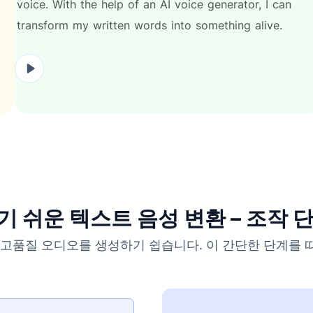
voice.
With
the
help
of
an
AI
voice
generator,
I
can
transform
my
written
words
into
something
alive.
 쉬운 텍스트 음성 변환 – 조작 
고품질 오디오를 생성하기 쉽습니다. 이 간단한 단계를