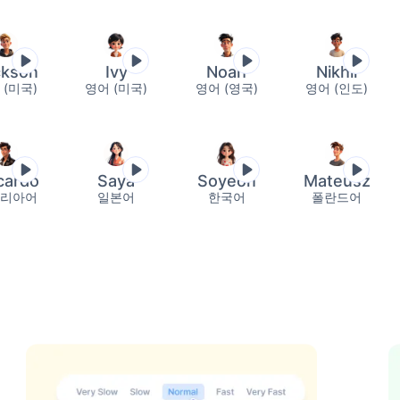
국어
폴란드어
포르투갈어 (
ckson
Ivy
Noah
Nikhil
 (미국)
영어 (미국)
영어 (영국)
영어 (인도)
아어
스페인어 (스페인)
태국어
cardo
Saya
Soyeon
Mateusz
리아어
일본어
한국어
폴란드어
랍에미리트)
벵골어 (방글라데시)
벵골어 (인