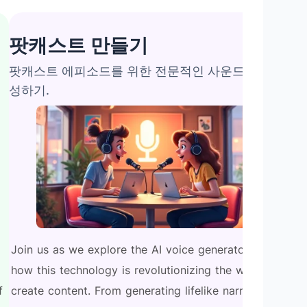
팟캐스트 만들기
팟캐스트 에피소드를 위한 전문적인 사운드 오디오 생
성하기.
Join
us
as
we
explore
the
AI
voice
generator.
Discover
how
this
technology
is
revolutionizing
the
way
we
f
create
content.
From
generating
lifelike
narrations
to