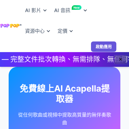
New
AI 影片
AI 音訊
資源中心
定價
啟動應用
pp — 完整文件批次轉換、無需排隊、無任何
✕
免費線上AI Acapella提
取器
從任何歌曲或視頻中提取高質量的無伴奏歌
曲