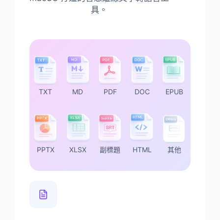
具。
TXT
MD
PDF
DOC
EPUB
PPTX
XLSX
副標題
HTML
其他