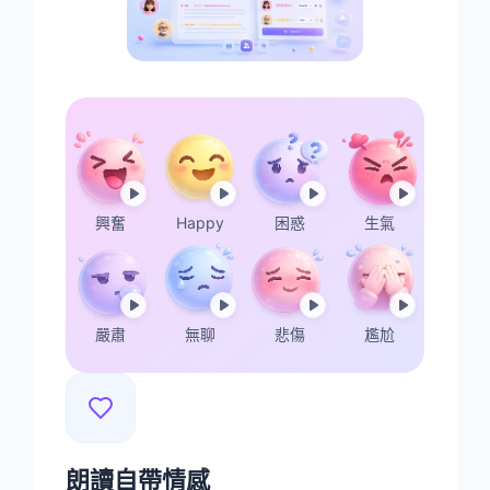
興奮
Happy
困惑
生氣
嚴肅
無聊
悲傷
尷尬
朗讀自帶情感