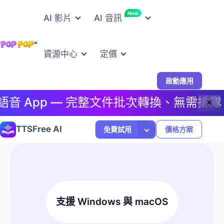
New
AI 影片
AI 音訊
資源中心
定價
啟動應用
音 App — 完整文件批次轉換、無需排隊、無
✕
TTSFree AI
免費試用
價格方案
支援 Windows 與 macOS