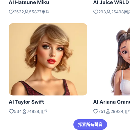
AI Hatsune Miku
AI Juice WRLD
2532
55827用戶
293
25498用
AI Taylor Swift
AI Ariana Gran
534
74828用戶
751
29934用
探索所有聲音