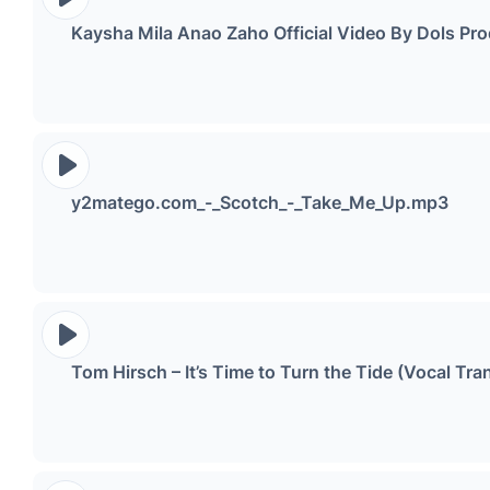
Kaysha Mila Anao Zaho Official Video By Dols P
y2matego.com_-_Scotch_-_Take_Me_Up.mp3
Tom Hirsch – It’s Time to Turn the Tide (Vocal T