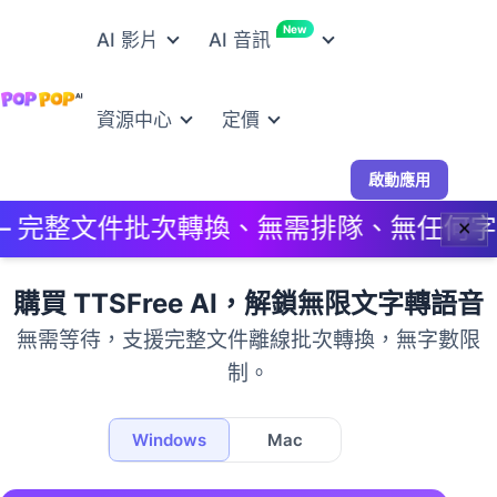
New
AI 影片
AI 音訊
資源中心
定價
啟動應用
p — 完整文件批次轉換、無需排隊、無任何字數
✕
購買 TTSFree AI，解鎖無限文字轉語音
無需等待，支援完整文件離線批次轉換，無字數限
制。
Windows
Mac