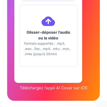
AI Alastor
Anime & Dessin animé
AI Peter Griffin
Anime & Dessin animé
Glisser-déposer l'audio
AI Yoda
ou la vidéo
Film et TV séries
Formats supportés : .mp3,
.wav, .flac, .mp4, .mkv, .mov,
.m4a (jusqu'à 20min)
Téléchargez l’appli AI Cover sur iOS