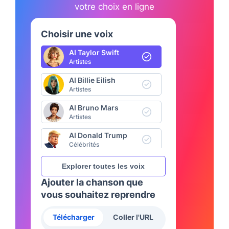
votre choix en ligne
Choisir une voix
AI Taylor Swift
Artistes
AI Billie Eilish
Artistes
AI Bruno Mars
Artistes
AI Donald Trump
Célébrités
AI SpongeBob
Explorer toutes les voix
Anime & Dessin animé
Ajouter la chanson que
AI Luffy (JPN)
vous souhaitez reprendre
Anime & Dessin animé
Télécharger
Coller l'URL
AI Son Goku (Dragon Ball Z)
Anime & Dessin animé